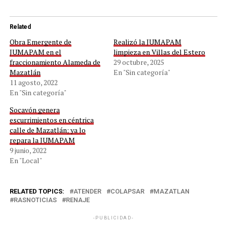
Related
Obra Emergente de
Realizó la JUMAPAM
JUMAPAM en el
limpieza en Villas del Estero
fraccionamiento Alameda de
29 octubre, 2025
Mazatlán
En "Sin categoría"
11 agosto, 2022
En "Sin categoría"
Socavón genera
escurrimientos en céntrica
calle de Mazatlán; ya lo
repara la JUMAPAM
9 junio, 2022
En "Local"
RELATED TOPICS:
ATENDER
COLAPSAR
MAZATLAN
RASNOTICIAS
RENAJE
-PUBLICIDAD-