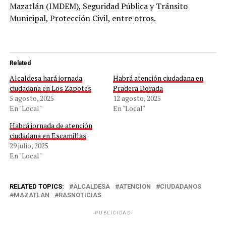
Mazatlán (IMDEM), Seguridad Pública y Tránsito
Municipal, Protección Civil, entre otros.
Related
Alcaldesa hará jornada
Habrá atención ciudadana en
ciudadana en Los Zapotes
Pradera Dorada
5 agosto, 2025
12 agosto, 2025
En "Local"
En "Local"
Habrá jornada de atención
ciudadana en Escamillas
29 julio, 2025
En "Local"
RELATED TOPICS:
ALCALDESA
ATENCION
CIUDADANOS
MAZATLAN
RASNOTICIAS
-PUBLICIDAD-