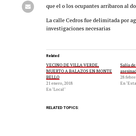
que el o los ocupantes arribaron al d
La calle Cedros fue delimitada por ag
investigaciones necesarias
Related
VECINO DE VILLA VERDE,
Salía de
MUERTO A BALAZOS EN MONTE
asesina
BELLO
28 febre
21 enero, 2018
En "Esta
En "Local"
RELATED TOPICS: