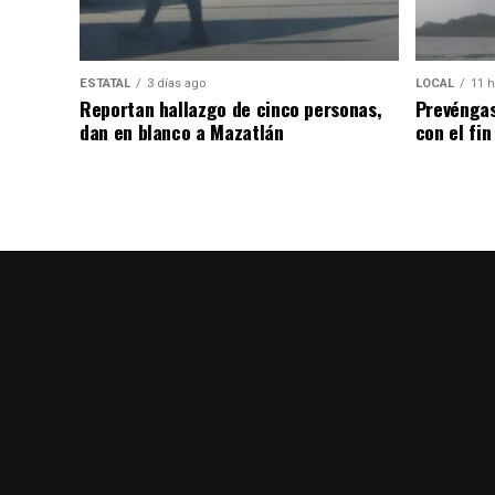
ESTATAL
3 días ago
LOCAL
11 h
Reportan hallazgo de cinco personas,
Prevéngas
dan en blanco a Mazatlán
con el fi