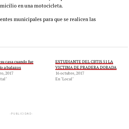
omicilio en una motocicleta.
entes municipales para que se realicen las
 su casa cuando fue
ESTUDIANTE DEL CBTIS 51 LA
do a balazos
VICTIMA DE PRADERA DORADA
ro, 2017
16 octubre, 2017
tal"
En "Local"
-PUBLICIDAD-