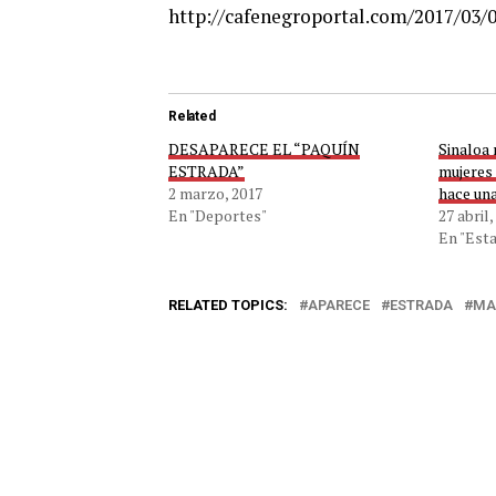
http://cafenegroportal.com/2017/03
Related
DESAPARECE EL “PAQUÍN
Sinaloa 
ESTRADA”
mujeres 
2 marzo, 2017
hace un
En "Deportes"
27 abril,
En "Esta
RELATED TOPICS:
APARECE
ESTRADA
MA