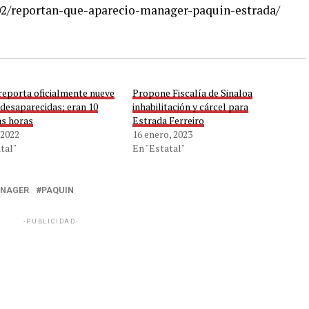
/02/reportan-que-aparecio-manager-paquin-estrada/
reporta oficialmente nueve
Propone Fiscalía de Sinaloa
desaparecidas; eran 10
inhabilitación y cárcel para
as horas
Estrada Ferreiro
 2022
16 enero, 2023
tal"
En "Estatal"
NAGER
PAQUIN
-PUBLICIDAD-