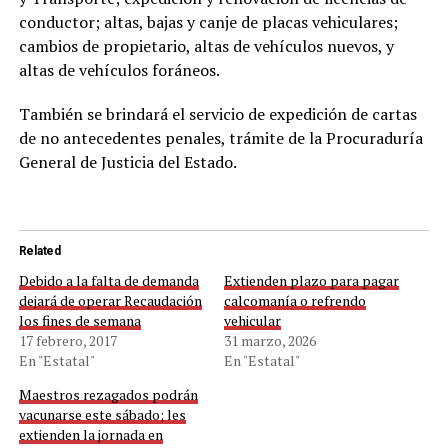
conductor; altas, bajas y canje de placas vehiculares;
cambios de propietario, altas de vehículos nuevos, y
altas de vehículos foráneos.
También se brindará el servicio de expedición de cartas
de no antecedentes penales, trámite de la Procuraduría
General de Justicia del Estado.
Related
Debido a la falta de demanda
Extienden plazo para pagar
dejará de operar Recaudación
calcomanía o refrendo
los fines de semana
vehicular
17 febrero, 2017
31 marzo, 2026
En "Estatal"
En "Estatal"
Maestros rezagados podrán
vacunarse este sábado; les
extienden la jornada en