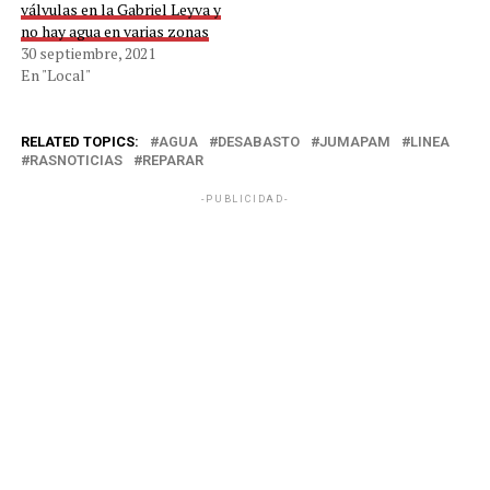
válvulas en la Gabriel Leyva y
no hay agua en varias zonas
30 septiembre, 2021
En "Local"
RELATED TOPICS:
AGUA
DESABASTO
JUMAPAM
LINEA
RASNOTICIAS
REPARAR
-PUBLICIDAD-