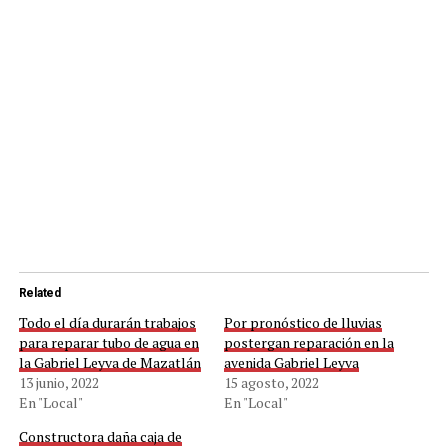
Related
Todo el día durarán trabajos
Por pronóstico de lluvias
para reparar tubo de agua en
postergan reparación en la
la Gabriel Leyva de Mazatlán
avenida Gabriel Leyva
13 junio, 2022
15 agosto, 2022
En "Local"
En "Local"
Constructora daña caja de