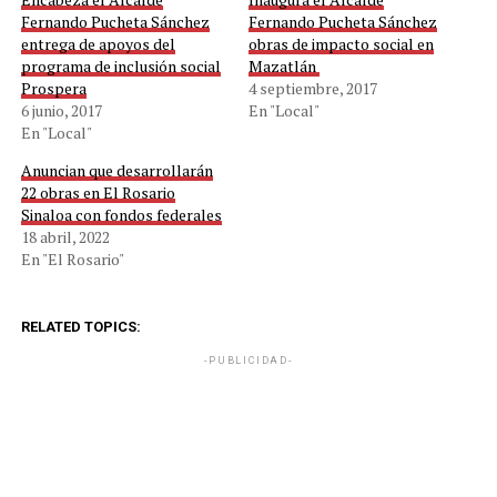
Fernando Pucheta Sánchez
Fernando Pucheta Sánchez
entrega de apoyos del
obras de impacto social en
programa de inclusión social
Mazatlán
Prospera
4 septiembre, 2017
6 junio, 2017
En "Local"
En "Local"
Anuncian que desarrollarán
22 obras en El Rosario
Sinaloa con fondos federales
18 abril, 2022
En "El Rosario"
RELATED TOPICS:
-PUBLICIDAD-