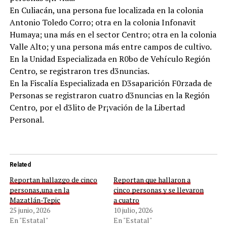
En Culiacán, una persona fue localizada en la colonia
Antonio Toledo Corro; otra en la colonia Infonavit
Humaya; una más en el sector Centro; otra en la colonia
Valle Alto; y una persona más entre campos de cultivo.
En la Unidad Especializada en R0bo de Vehículo Región
Centro, se registraron tres d3nuncias.
En la Fiscalía Especializada en D3saparición F0rzada de
Personas se registraron cuatro d3nuncias en la Región
Centro, por el d3lito de Pr¡vación de la Libertad
Personal.
Related
Reportan hallazgo de cinco
Reportan que hallaron a
personas,una en la
cinco personas y se llevaron
Mazatlán-Tepic
a cuatro
25 junio, 2026
10 julio, 2026
En "Estatal"
En "Estatal"